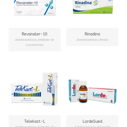
Revanaler-10
Rinadina
Antihistamínico
,
Inhibidor de
Antihistamínico
,
Rinitis
Leucotrienos
Telekast-L
LordeSued
Antihistamínico
,
Inhibidor de
Antihistamínico
,
Esteroide