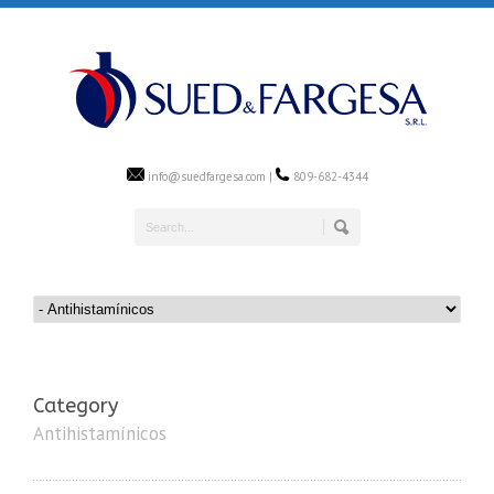
info@suedfargesa.com |
809-682-4344
Category
Antihistamínicos