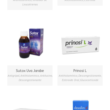
Leucotrienos
Sutox Uva Jarabe
Prinosi L
Antigripal
,
Antihistamínico
,
Antitusivo
,
Antihistamínico
,
Descongestionante
,
Descongestionante
Esteroide Oral
,
Glucocorticoide