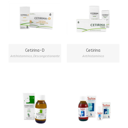
Cetirina-D
Cetirina
Antihistamínico
,
Descongestionante
Antihistamínico