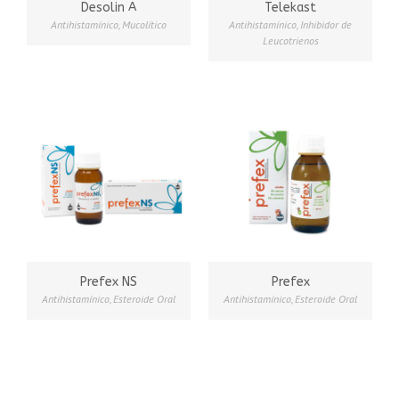
Desolin A
Telekast
Antihistamínico
,
Mucolítico
Antihistamínico
,
Inhibidor de
Leucotrienos
Prefex NS
Prefex
Antihistamínico
,
Esteroide Oral
Antihistamínico
,
Esteroide Oral