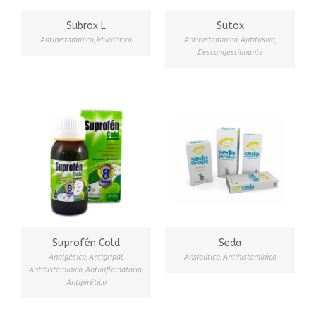
Subrox L
Sutox
Antihistamínico
,
Mucolítico
Antihistamínico
,
Antitusivo
,
Descongestionante
Suprofén Cold
Seda
Analgésico
,
Antigripal
,
Ansiolítico
,
Antihistamínico
Antihistamínico
,
Antiinflamatorio
,
Antipirético