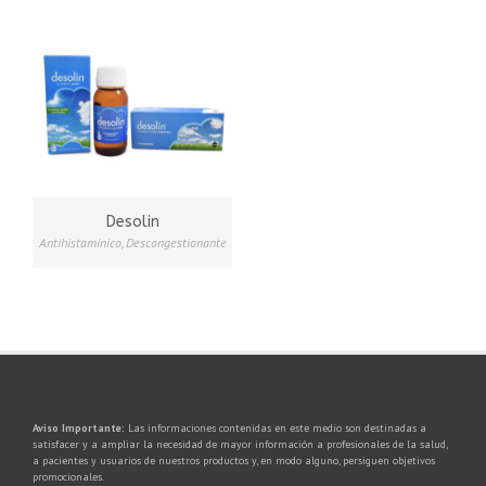
Desolin
Antihistamínico
,
Descongestionante
Aviso Importante:
Las informaciones contenidas en este medio son destinadas a
satisfacer y a ampliar la necesidad de mayor información a profesionales de la salud,
a pacientes y usuarios de nuestros productos y, en modo alguno, persiguen objetivos
promocionales.