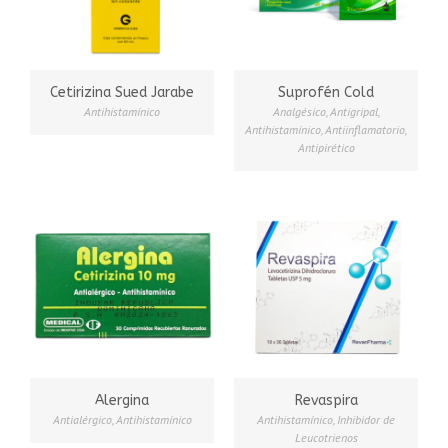
Cetirizina Sued Jarabe
Suprofén Cold
Antihistamínico
Analgésico
,
Antigripal
,
Antihistamínico
,
Antiinflamatorio
,
Antipirético
Alergina
Revaspira
Antialérgico
,
Antihistamínico
Antihistamínico
,
Inhibidor de
Leucotrienos