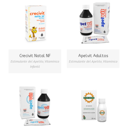
Crecivit Natal NF
Apelvit Adultos
Estimulante del Apetito
,
Vitamínico
Estimulante del Apetito
,
Vitamínico
Infantil