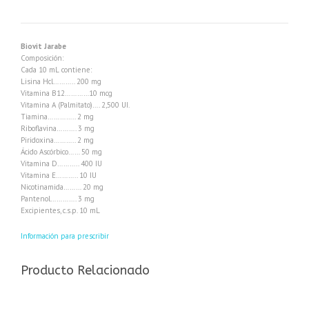
Biovit Jarabe
Composición:
Cada 10 mL contiene:
Lisina Hcl……….. 200 mg
Vitamina B12…………10 mcg
Vitamina A (Palmitato)…. 2,500 UI.
Tiamina………….. 2 mg
Riboflavina………. 3 mg
Piridoxina……….. 2 mg
Ácido Ascórbico…… 50 mg
Vitamina D……….. 400 IU
Vitamina E……….. 10 IU
Nicotinamida……… 20 mg
Pantenol…………. 3 mg
Excipientes, c.s.p. 10 mL
Información para prescribir
Producto Relacionado