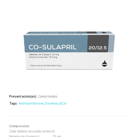
Presentación(es):
Comprimidos
Tags:
Antihipertensivo
,
Diurético
,
IECA
Composición:
Cada tableta ranurada contiene:
Maleato de Enalapril …………. 20 mg