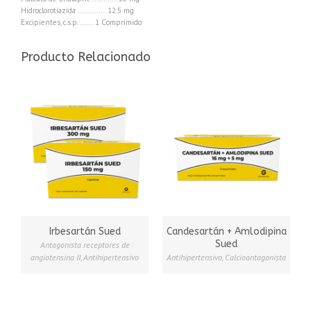
Hidroclorotiazida ………….. 12.5 mg
Excipientes, c.s.p. ……. 1 Comprimido
Producto Relacionado
Irbesartán Sued
Candesartán + Amlodipina
Sued
Antagonista receptores de
angiotensina II
,
Antihipertensivo
Antihipertensivo
,
Calcioantagonista