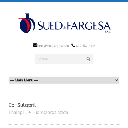
info@suedfargesa.com |
809-682-4344
Co-Sulapril
Enalapril + Hidroclorotiazida