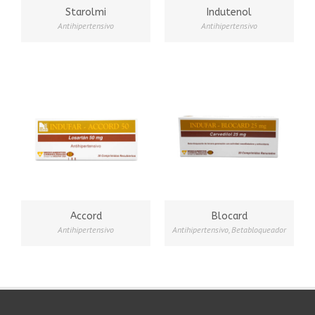
Starolmi
Indutenol
Antihipertensivo
Antihipertensivo
Accord
Blocard
Antihipertensivo
Antihipertensivo
,
Betabloqueador