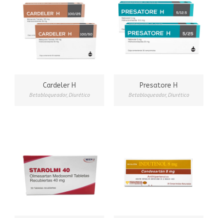
Cardeler H
Presatore H
Betabloqueador
,
Diurético
Betabloqueador
,
Diurético