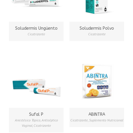
Soludermis Ungüento
Soludermis Polvo
Cicatrizante
Cicatrizante
Sufal P
ABINTRA
Anestésico Tópico
,
Antiséptico
Cicatrizante
,
Suplemento Nutricional
Vaginal
,
Cicatrizante