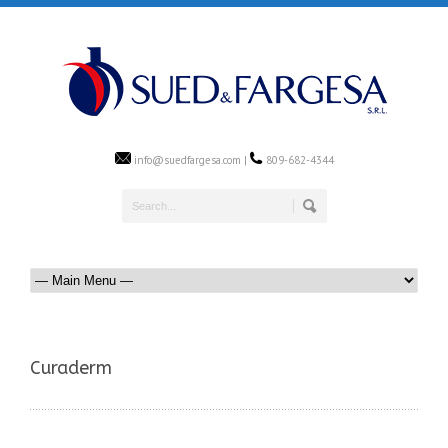
info@suedfargesa.com |
809-682-4344
Curaderm