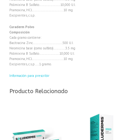
Polimixina B Sulfato…………………..10,000 U.I.
Pramoxina, HCl…………………………….10 mg
Excipientes, c.s.p.
Curaderm Polvo
Composición
Cada gramo contiene:
Bacitracina Zinc…………………………..500 U.I.
Neomicina base (como sulfato)………….3.5 mg
Polimixina B Sulfato………………….10,000 U.I.
Pramoxina, HCl…………………………….10 mg
Excipientes, c.s.p…..1 gramo.
Información para prescribir
Producto Relacionado