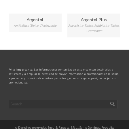
Argental
Argental Plus
Antibiótico Tópico
,
Cicatrizante
Anestésico Tópico
,
Antibiótico Tópico
,
Cicatrizante
Aviso Importante:
Las informaciones contenidas en este medio son destinadas a
satisfacer y a ampliar la necesidad de mayor información a profesionales de la salud,
a pacientes y usuarios de nuestros productos y, en modo alguno, persiguen objetivos
promocionales.
© Derechos reservados Sued & Fargesa, S.R.L., Santo Domingo, República