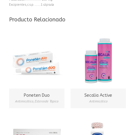
Excipientes, c.s.p. …….1 cápsula
Producto Relacionado
Poneten Duo
Secalia Active
Antimicótico
,
Esteroide Tópico
Antimicótico