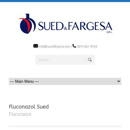
info@suedfargesa.com |
809-682-4344
Fluconazol Sued
Fluconazol