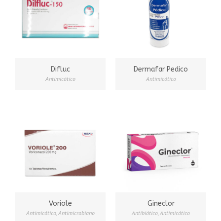
Difluc
Dermafar Pedico
Antimicótico
Antimicótico
Voriole
Gineclor
Antimicótico
,
Antimicrobiano
Antibiótico
,
Antimicótico