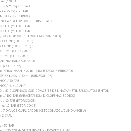
 mg / 30 TAB
 + 6.25 mg / 30 TAB
+ 6.25 mg / 30 TAB
MP (LEVOSULPIRIDE)
 30 CAPL (CLOPIDOGREL BISULFATO)
10 CAPL (MELOXICAM)
30 CAPL (MELOXICAM)
 / 30 CAP (PROGESTERONA MICRONIZADA)
 14 COMP (ETORICOXIB)
7 COMP (ETORICOXIB)
14 COMP (ETORICOXIB)
 COMP (ETORICOXIB)
 (AMINOSIDINA SULFATO)
mL (CETIRIZINA)
mL SPRAY NASAL / 20 mL (MOMETASONA FUROATO)
SPRAY NASAL / 12 mL (BUDESONIDA)
CG / 50 TAB
MCG/mL / 10 AMP
30 g (DICLOFENACO SODICO/ACEITE DE LINAZA/METIL SALICILATO/MENTOL)
0 mg/ 100 TAB (PARACETAMOL/ DICLOFENAC SODICO)
g / 10 TAB (ETORICOXIB)
mg/ 10 TAB (ETORICOXIB)
g / 7 OVULOS C/APLICADOR (KETOCONAZOL/CLINDAMICINA)
/ 2 CAPL
 / 50 TAB
 mg / 30 TAB (MONTELUKAST Y LEVOCETIRIZINA)