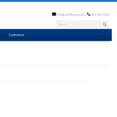
info@suedfargesa.com |
809-682-4344
Contacto