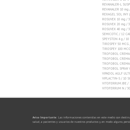
REVANALER-L SUSP
REVANALER 10 mg /
REXAGEL SOL INY 
ROSUVEX 10 mg / 
ROSUVEX 20 mg / 
ROSUVEX 40 mg / 3
SEMICOTIC / 12 CA
SPEYSTON 4 g / 1
TIROSPEY 50 MCG 
TIROSPEY 100 MCG 
TROFOBOL CREMA 5
TROFOBOL CREMA 5
TROFOBOL CREMA V
TROFOBOL SPRAY 0.
VIPADOL AGLF ULTR
VIPLACTIN-S / 10 S
VITOFERRUM JBE /
VITOFERRUM N / 3
Aviso Importante:
Las informaciones contenidas en este medio son destina
salud, a pacientes y usuarios de nuestros productos y, en modo alguno, pers