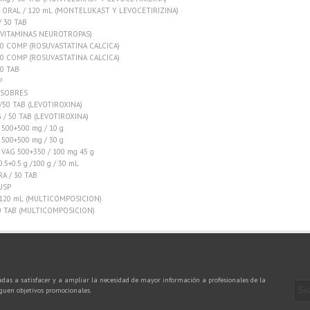
 ORAL / 120 mL (MONTELUKAST Y LEVOCETIRIZINA)
 30 TAB
(VITAMINAS NEUROTROPAS)
30 COMP (ROSUVASTATINA CALCICA)
30 COMP (ROSUVASTATINA CALCICA)
0 TAB
P
0 SOBRES
/50 TAB (LEVOTIROXINA)
/ 50 TAB (LEVOTIROXINA)
00+500 mg / 10 g
00+500 mg / 30 g
AG 500+350 / 100 mg 45 g
5+0.5 g /100 g / 30 mL
A / 30 TAB
USP
 120 mL (MULTICOMPOSICION)
0 TAB (MULTICOMPOSICION)
das a satisfacer y a ampliar la necesidad de mayor información a profesionales de la
iguen objetivos promocionales.