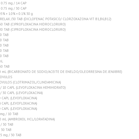
0.75 mg / 14 CAP
0.75 mg / 30 CAP
% + 1.0% + 0.1% 30 g
ELAX /30 TAB (DICLOFENAC POTASICO/ CLORZOXAZONA VIT B1,B6,B12)
 50 TAB (CIPROFLOXACINA HIDROCLORURO)
 20 TAB (CIPROFLOXACINA HIDROCLORURO)
0 TAB
0 TAB
0 TAB
0 TAB
0 TAB
mL
50 TAB
100 mL (BICARBONATO DE SODIO/ACEITE DE ENELDO/OLEORRESINA DE JENJIBRE)
 OVULOS
 OVULOS (CLOTRIMAZOL/CLINDAMICINA)
 / 10 CAPL (LEVOFLOXACINA HEMIHIDRATO)
/ 30 CAPL (LEVOFLOXACINA)
0 CAPL (LEVOFLOXACINA)
4 CAPL (LEVOFLOXACINA)
0 CAPL (LEVOFLOXACINA)
 mg / 10 TAB
20 mL (AMBROXOL HCL/LORATADINA)
/ 30 TAB
 30 TAB
5 mg / 30 TAB