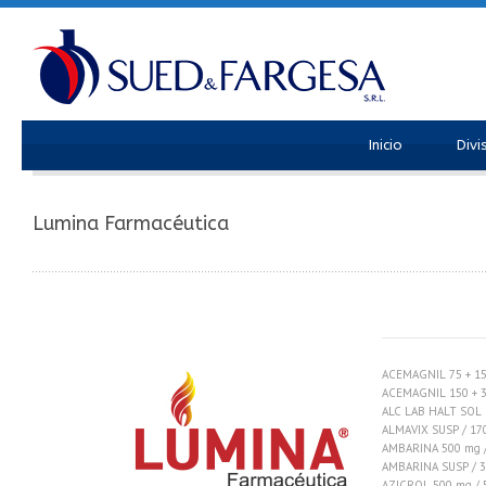
Inicio
Divi
Lumina Farmacéutica
ACEMAGNIL 75 + 15
ACEMAGNIL 150 + 3
ALC LAB HALT SOL
ALMAVIX SUSP / 1
AMBARINA 500 mg /
AMBARINA SUSP / 
AZICROL 500 mg / 