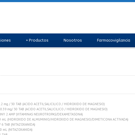
siones
+
Productos
Nosotros
Farmacovigilancia
.2 mg / 30 TAB (ACIDO ACETILSALICILICO / HIDROXIDO DE MAGNESIO)
0.39 mg/ 30 TAB (ACIDO ACETILSALICILICO / HIDROXIDO DE MAGNESIO)
 INY 2 AMP (VITAMINAS NEUROTROPAS/DEXAMETASONA)
70 mL (HIDROXIDO DE ALMUMINIO/HIDROXIDO DE MAGNESIO/DIMETICONA ACTIVADA)
 6 TAB (NITAZOXANIDA)
30 mL (NITAZOXANIDA)
5 TAB