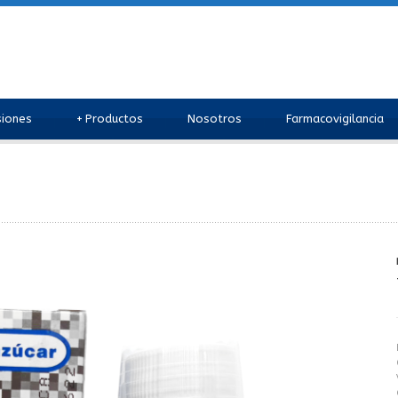
siones
+
Productos
Nosotros
Farmacovigilancia