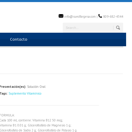
info@suedfargesa.com |
809-682-4344
Contacto
Presentación(es):
Solución Oral
Tags:
Suplemento Vitamínico
FORMULA:
Cada 100 mL contiene: Vitamina B12 50 mcg;
Vitamina B1 0.01 g; Glicerofosfato de Magnesio 1 g;
Glicerofosfato de Sodio 2 g; Glicerofosfato de Potasio 1 g.