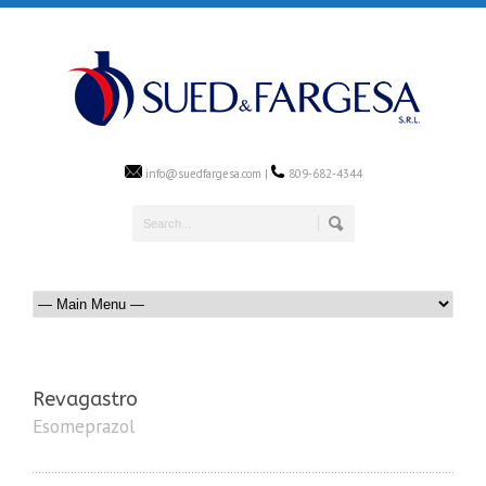
info@suedfargesa.com |
809-682-4344
Revagastro
Esomeprazol