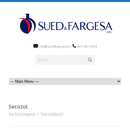
info@suedfargesa.com |
809-682-4344
Secozol
Ketoconazol + Secnidazol