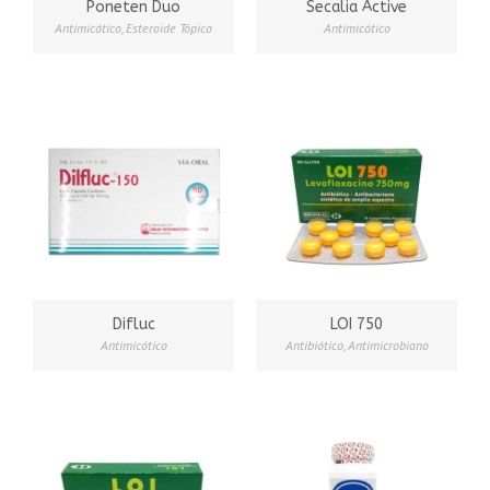
Poneten Duo
Secalia Active
Antimicótico
,
Esteroide Tópico
Antimicótico
Difluc
LOI 750
Antimicótico
Antibiótico
,
Antimicrobiano