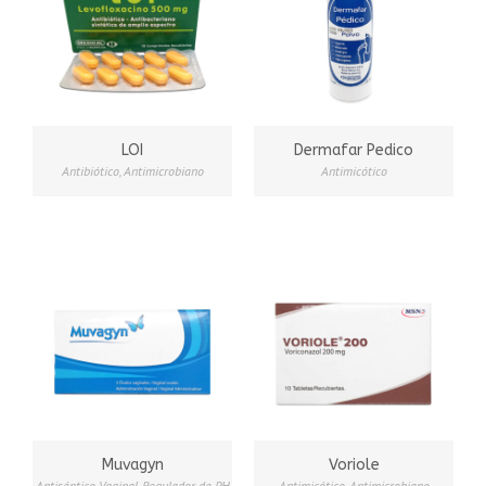
LOI
Dermafar Pedico
Antibiótico
,
Antimicrobiano
Antimicótico
Muvagyn
Voriole
Antiséptico Vaginal
,
Regulador de PH
Antimicótico
,
Antimicrobiano