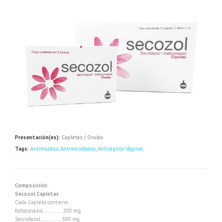
Presentación(es):
Capletas / Ovulos
Tags:
Antimicótico
,
Antimicrobiano
,
Antiséptico Vaginal
Composición:
Secozol Capletas
Cada Capleta contiene:
Ketoconazol…………..200 mg
Secnidazol……………300 mg