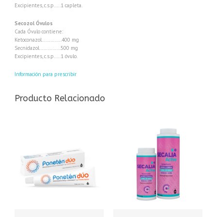
Excipientes, c.s.p…..1 capleta.
Secozol Óvulos
Cada Óvulo contiene:
Ketoconazol…………..400 mg
Secnidazol……………500 mg
Excipientes, c.s.p…..1 óvulo.
Información para prescribir
Producto Relacionado