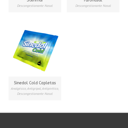
Sterimar
Furonasal
Descongestionante Nasal
Descongestionante Nasal
Sinedol Cold Capletas
Analgésico
,
Antigripal
,
Antipirético
,
Descongestionante Nasal