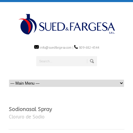
info@suedfargesa.com |
809-682-4344
Sodionasal Spray
Cloruro de Sodio