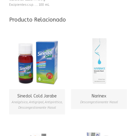
Excipientes c.s.p. …. 100 mL
Producto Relacionado
Sinedol Cold Jarabe
Narinex
Analgésico
,
Antigripal
,
Antipirético
,
Descongestionante Nasal
Descongestionante Nasal