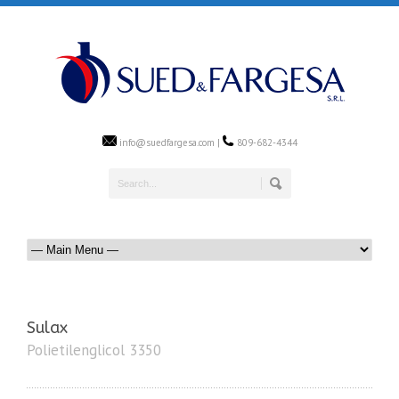
info@suedfargesa.com |
809-682-4344
Sulax
Polietilenglicol 3350