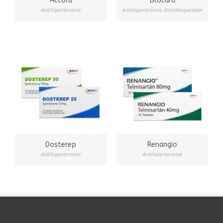
Accord
Blocard
Antihipertensivo
Antihipertensivo
,
Betabloqueador
Dosterep
Renangio
Antihipertensivo
Antihipertensivo