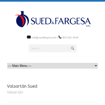
info@suedfargesa.com |
809-682-4344
Valsartán Sued
Valsartán