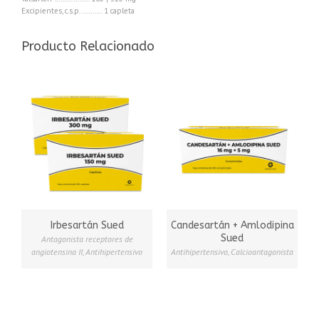
Excipientes, c.s.p. ………. 1 capleta
Producto Relacionado
Irbesartán Sued
Candesartán + Amlodipina
Sued
Antagonista receptores de
angiotensina II
,
Antihipertensivo
Antihipertensivo
,
Calcioantagonista