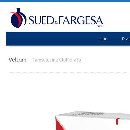
Inicio
Divi
Veltam
Tamsulosina Clohidrato