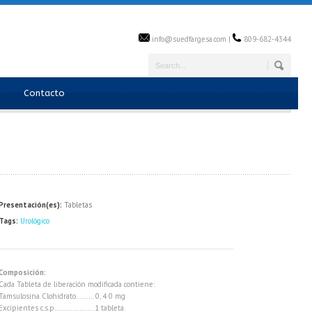
info@suedfargesa.com |
809-682-4344
Contacto
Presentación(es):
Tabletas
Tags:
Urológico
Composición:
Cada Tableta de liberación modificada contiene:
Tamsulosina Clohidrato……… 0, 4 0 mg
Excipientes c.s.p………………. 1 tableta.