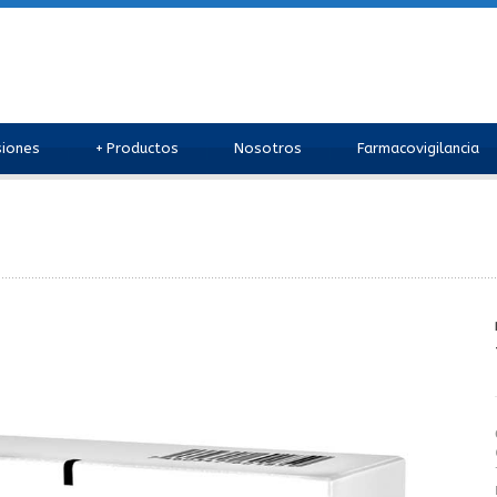
siones
+
Productos
Nosotros
Farmacovigilancia