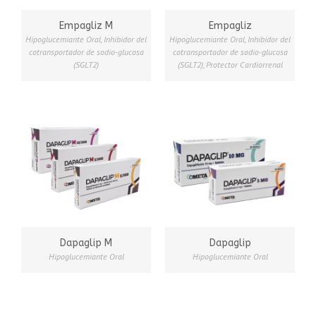
Empagliz M
Empagliz
Hipoglucemiante Oral
,
Inhibidor del
Hipoglucemiante Oral
,
Inhibidor del
cotransportador de sodio-glucosa
cotransportador de sodio-glucosa
(SGLT2)
(SGLT2)
,
Protector Cardiorrenal
Dapaglip M
Dapaglip
Hipoglucemiante Oral
Hipoglucemiante Oral