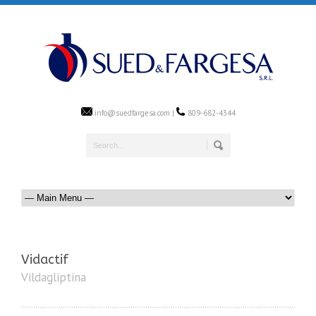
info@suedfargesa.com |
809-682-4344
Vidactif
Vildagliptina