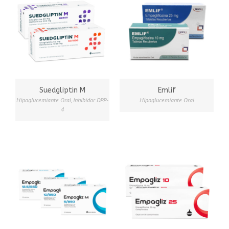
Suedgliptin M
Emlif
Hipoglucemiante Oral
,
Inhibidor DPP-
Hipoglucemiante Oral
4