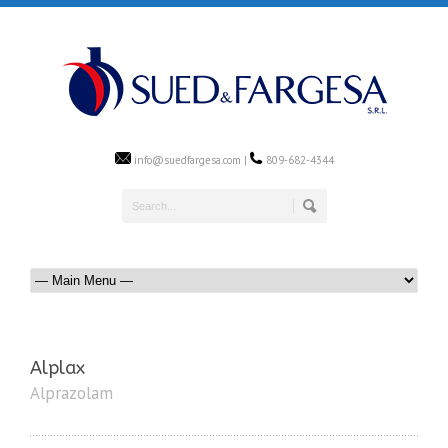
info@suedfargesa.com |
809-682-4344
Alplax
Alprazolam