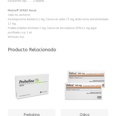
Excipiente cbp………1 tableta.
Minirin® SPRAY Nasal
Cada mL contiene:
Desmopresina Acetato 0,1 mg, Cloruro de sodio 7,5 mg, Acido cítrico monohidratado
1,7 mg,
Fosfato disódico dihidrato 3 mg, Cloruro de benzalconio 50% 0,2 mg, agua
purificada c.s.p 1 ml.
Vehiculo c.b.p.
Producto Relacionado
Prebalina
Odica