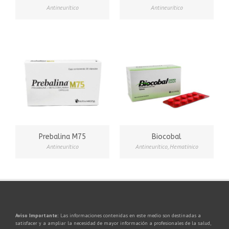
Antineurítico
Antineurítico
Prebalina M75
Biocobal
Antineurítico
Antineurítico
,
Hematínico
Aviso Importante:
Las informaciones contenidas en este medio son destinadas a
satisfacer y a ampliar la necesidad de mayor información a profesionales de la salud,