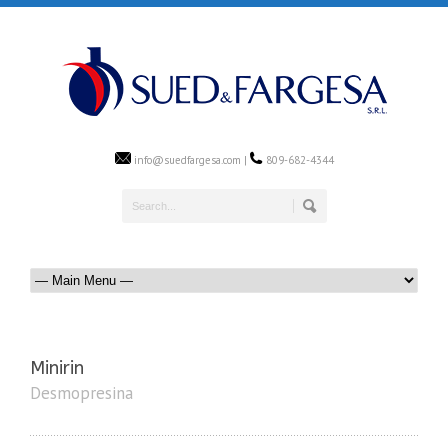
info@suedfargesa.com |
809-682-4344
Minirin
Desmopresina