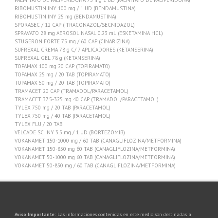
PALMITATO DE PALIPERIDONA 75 mg 1 UD (PALMITATO DE PALIPERIDONA)
RIBOMUSTIN INY 100 mg / 1 UD (BENDAMUSTINA)
RIBOMUSTIN INY 25 mg (BENDAMUSTINA)
SPORASEC / 12 CAP (ITRACONAZOL/SECNIDAZOL)
SPRAVATO 28 mg AEROSOL NASAL 0.23 mL (ESKETAMINA HCL)
STUGERON FORTE 75 mg / 60 CAP (CINARIZINA)
SUFREXAL CREMA 78 g C/ 7 APLICADORES (KETANSERINA)
SUFREXAL GEL 78 g (KETANSERINA)
TOPAMAX 100 mg 20 CAP (TOPIRAMATO)
TOPAMAX 25 mg / 20 TAB (TOPIRAMATO)
TOPAMAX 50 mg / 20 TAB (TOPIRAMATO)
TRAMACET 20 CAP (TRAMADOL/PARACETAMOL)
TRAMACET 37.5-325 mg 40 CAP (TRAMADOL/PARACETAMOL)
TYLEX 750 mg / 20 TAB (PARACETAMOL)
TYLEX 750 mg / 40 TAB (PARACETAMOL)
TYLEX FLU / 20 TAB
VELCADE SC INY 3.5 mg / 1 UD (BORTEZOMIB)
VOKANAMET 150-1000 mg / 60 TAB (CANAGLIFLOZINA/METFORMINA)
VOKANAMET 150-850 mg 60 TAB (CANAGLIFLOZINA/METFORMINA)
VOKANAMET 50-1000 mg 60 TAB (CANAGLIFLOZINA/METFORMINA)
VOKANAMET 50-850 mg / 60 TAB (CANAGLIFLOZINA/METFORMINA)
Aviso Importante:
Las informaciones contenidas en este medio son destinadas a