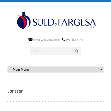
info@suedfargesa.com |
809-682-4344
Janssen